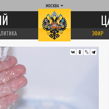
МОСКВА
ИЙ
Ц
АЛИТИКА
ЭФИР