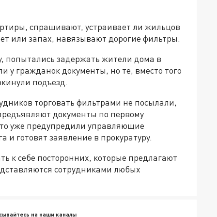
артиры, спрашивают, устраивает ли жильцов
вет или запах, навязывают дорогие фильтры.
у, попытались задержать жители дома в
 у гражданок документы, но те, вместо того
окинули подъезд.
рудников торговать фильтрами не посылали,
 предъявляют документы по первому
что уже предупредили управляющие
 и готовят заявление в прокуратуру.
ть к себе посторонних, которые предлагают
редставляются сотрудниками любых
сывайтесь на наши каналы