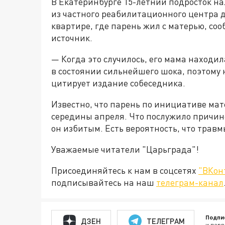
В Екатеринбурге 15-летний подросток нал
из частного реабилитационного центра д
квартире, где парень жил с матерью, со
источник.
— Когда это случилось, его мама находил
в состоянии сильнейшего шока, поэтому 
цитирует издание собеседника.
Известно, что парень по инициативе ма
середины апреля. Что послужило причино
он избитым. Есть вероятность, что травм
Уважаемые читатели "Царьграда"!
Присоединяйтесь к нам в соцсетях
"ВКон
подписывайтесь на наш
телеграм-канал
Подпи
ДЗЕН
ТЕЛЕГРАМ
и перв