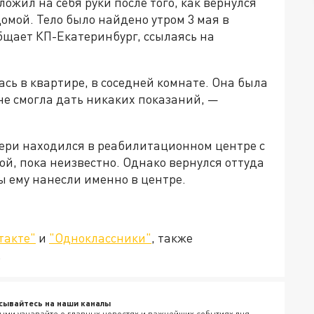
ожил на себя руки после того, как вернулся
омой. Тело было найдено утром 3 мая в
общает КП-Екатеринбург, ссылаясь на
ась в квартире, в соседней комнате. Она была
не смогла дать никаких показаний, —
тери находился в реабилитационном центре с
й, пока неизвестно. Однако вернулся оттуда
ы ему нанесли именно в центре.
такте"
и
"Одноклассники"
, также
.
сывайтесь на наши каналы
ыми узнавайте о главных новостях и важнейших событиях дня.