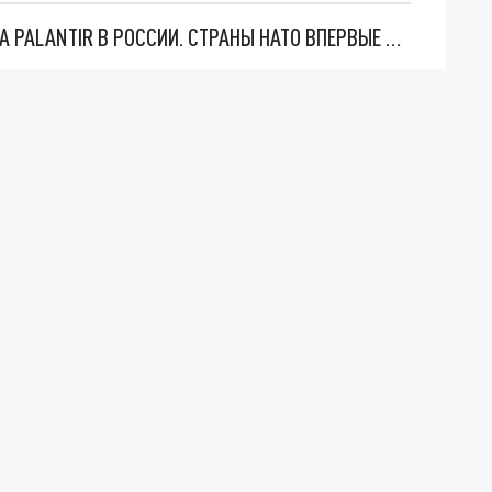
"ОЧЕНЬ ПЛОХИЕ НОВОСТИ": БОЛЬШАЯ ОШИБКА PALANTIR В РОССИИ. СТРАНЫ НАТО ВПЕРВЫЕ ЗА СВО ОСТАНОВИЛИ ПОСТАВКИ ОРУЖИЯ. ВСУ ТЕРЯЮТ ПРИГРАНИЧЬЕ?