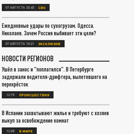
07 АВГУСТА 20:45
СВО
Ежедневные удары по сухогрузам. Одесса.
Николаев. Зачем Россия выбивает эти цели?
07 АВГУСТА 18:21
ЭКСКЛЮЗИВ
НОВОСТИ РЕГИОНОВ
Ушёл в занос и "поплатился". В Петербурге
задержали водителя-дрифтера, вылетевшего на
перекрёсток
12:15
ПРОИСШЕСТВИЯ
В Испании захватывают жилье и требуют с хозяев
выкуп за освобождение комнат
12:08
В МИРЕ