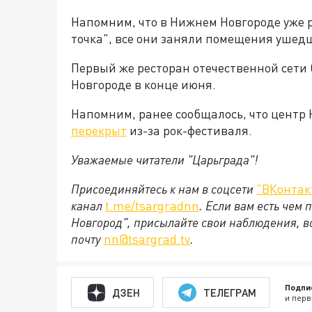
Напомним, что в Нижнем Новгороде уже р
точка", все они заняли помещения ушед
Первый же ресторан отечественной сети
Новгороде в конце июня.
Напомним, ранее сообщалось, что центр
перекрыт
из-за рок-фестиваля.
Уважаемые читатели "Царьграда"!
Присоединяйтесь к нам в соцсети
"ВКонтак
канал
t.me/tsargradnn
. Если вам есть чем
Новгород", присылайте свои наблюдения, в
почту
nn@tsargrad.tv
.
Подпи
ДЗЕН
ТЕЛЕГРАМ
и перв