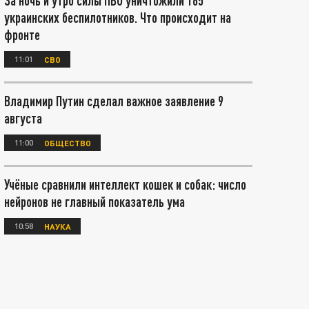
За ночь и утро силы ПВО уничтожили 165
украинских беспилотников. Что происходит на
фронте
11:01
СВО
Владимир Путин сделал важное заявление 9
августа
11:00
ОБЩЕСТВО
Учёные сравнили интеллект кошек и собак: число
нейронов не главный показатель ума
10:58
НАУКА