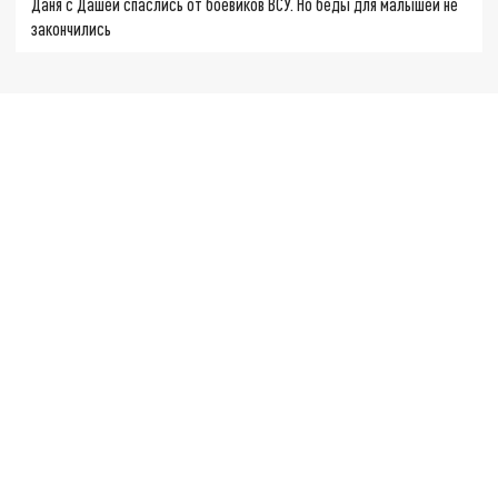
Даня с Дашей спаслись от боевиков ВСУ. Но беды для малышей не
закончились