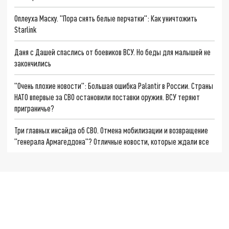
Оплеуха Маску. "Пора снять белые перчатки": Как уничтожить
Starlink
Даня с Дашей спаслись от боевиков ВСУ. Но беды для малышей не
закончились
"Очень плохие новости": Большая ошибка Palantir в России. Страны
НАТО впервые за СВО остановили поставки оружия. ВСУ теряют
приграничье?
Три главных инсайда об СВО. Отмена мобилизации и возвращение
"генерала Армагеддона"? Отличные новости, которые ждали все