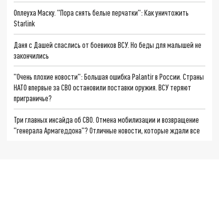
Оплеуха Маску. "Пора снять белые перчатки": Как уничтожить
Starlink
Даня с Дашей спаслись от боевиков ВСУ. Но беды для малышей не
закончились
"Очень плохие новости": Большая ошибка Palantir в России. Страны
НАТО впервые за СВО остановили поставки оружия. ВСУ теряют
приграничье?
Три главных инсайда об СВО. Отмена мобилизации и возвращение
"генерала Армагеддона"? Отличные новости, которые ждали все