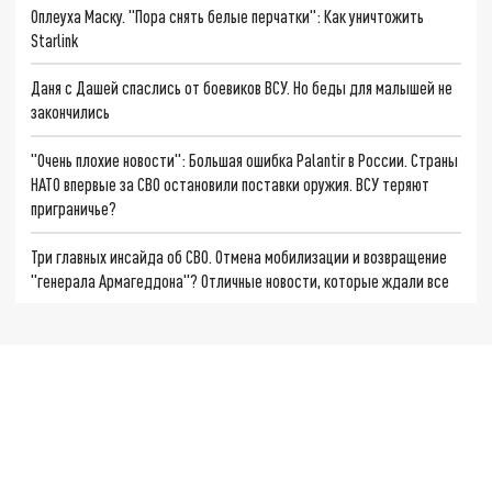
Оплеуха Маску. "Пора снять белые перчатки": Как уничтожить
Starlink
Даня с Дашей спаслись от боевиков ВСУ. Но беды для малышей не
закончились
"Очень плохие новости": Большая ошибка Palantir в России. Страны
НАТО впервые за СВО остановили поставки оружия. ВСУ теряют
приграничье?
Три главных инсайда об СВО. Отмена мобилизации и возвращение
"генерала Армагеддона"? Отличные новости, которые ждали все