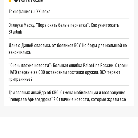
ЧИТАЙТЕ ТАКЖЕ:
Технофашисты XXI века
Оплеуха Маску. "Пора снять белые перчатки": Как уничтожить
Starlink
Даня с Дашей спаслись от боевиков ВСУ. Но беды для малышей не
закончились
"Очень плохие новости": Большая ошибка Palantir в России. Страны
НАТО впервые за СВО остановили поставки оружия. ВСУ теряют
приграничье?
Три главных инсайда об СВО. Отмена мобилизации и возвращение
"генерала Армагеддона"? Отличные новости, которые ждали все