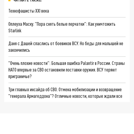
ЧИТАЙТЕ ТАКЖЕ:
Технофашисты XXI века
Оплеуха Маску. "Пора снять белые перчатки": Как уничтожить
Starlink
Даня с Дашей спаслись от боевиков ВСУ. Но беды для малышей не
закончились
"Очень плохие новости": Большая ошибка Palantir в России. Страны
НАТО впервые за СВО остановили поставки оружия. ВСУ теряют
приграничье?
Три главных инсайда об СВО. Отмена мобилизации и возвращение
"генерала Армагеддона"? Отличные новости, которые ждали все