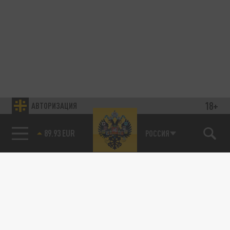
18+
АВТОРИЗАЦИЯ
89.93 EUR
РОССИЯ