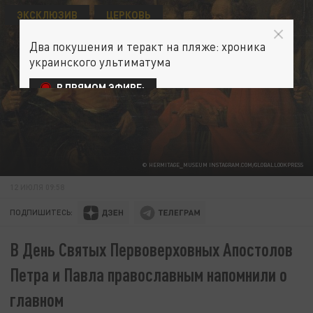
ЭКСКЛЮЗИВ
ЦЕРКОВЬ
Два покушения и теракт на пляже: хроника
украинского ультиматума
В ПРЯМОМ ЭФИРЕ:
© HERMITAGE_MUSEUM INSTAGRAM.COM/GLOBALLOOKPRESS
12 ИЮЛЯ 09:58
ПОДПИШИТЕСЬ:
В День Святых Первоверховных Апостолов
Петра и Павла православным напомнили о
главном