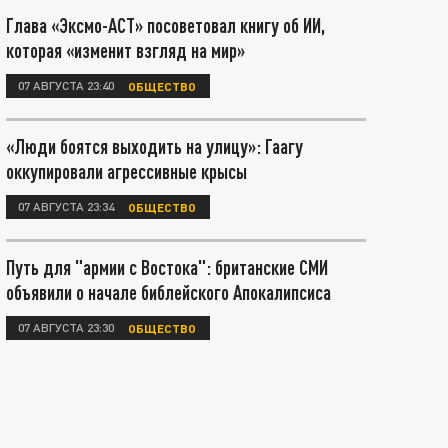
Глава «Эксмо-АСТ» посоветовал книгу об ИИ,
которая «изменит взгляд на мир»
07 АВГУСТА 23:40
ОБЩЕСТВО
«Люди боятся выходить на улицу»: Гаагу
оккупировали агрессивные крысы
07 АВГУСТА 23:34
ОБЩЕСТВО
Путь для "армии с Востока": британские СМИ
объявили о начале библейского Апокалипсиса
07 АВГУСТА 23:30
ОБЩЕСТВО