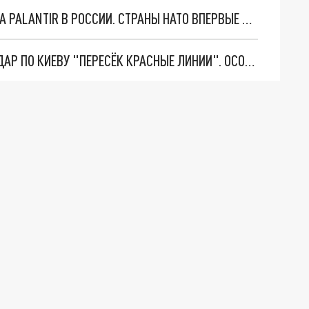
"ОЧЕНЬ ПЛОХИЕ НОВОСТИ": БОЛЬШАЯ ОШИБКА PALANTIR В РОССИИ. СТРАНЫ НАТО ВПЕРВЫЕ ЗА СВО ОСТАНОВИЛИ ПОСТАВКИ ОРУЖИЯ. ВСУ ТЕРЯЮТ ПРИГРАНИЧЬЕ?
"ТЕРПЕНИЕ ПУТИНА ЛОПНУЛО". РЕКОРДНЫЙ УДАР ПО КИЕВУ "ПЕРЕСЁК КРАСНЫЕ ЛИНИИ". ОСОБЫЕ СПЕЦЫ КНДР НА ЛБС? ТАЙНЫЕ ПЕРЕГОВОРЫ ЕВРОПЫ И МОСКВЫ