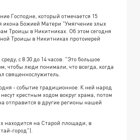
ние Господне, который отмечается 15
ая икона Божией Матери "Умягчение злых
рам Троицы в Никитниках. Об этом сегодня
ьной Троицы в Никитниках протоиерей
среду, с 8:30 до 14 часов. "Это большое
ом, чтобы люди понимали, что всегда, когда
азал священнослужитель.
одня - событие традиционное. К ней народ
 несут крестным ходом вокруг храма, потом
она отправится в другие регионы нашей
х находится на Старой площади, в
тай-город").