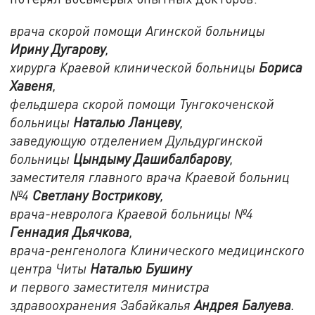
врача скорой помощи Агинской больницы
Ирину Дугарову
,
хирурга Краевой клинической больницы
Бориса
Хавеня
,
фельдшера скорой помощи Тунгокоченской
больницы
Наталью Ланцеву
,
заведующую отделением Дульдургинской
больницы
Цындыму Дашибалбарову
,
заместителя главного врача Краевой больниц
№4
Светлану Вострикову
,
врача-невролога Краевой больницы №4
Геннадия Дьячкова
,
врача-ренгенолога Клинического медицинского
центра Читы
Наталью Бушину
и первого заместителя министра
здравоохранения Забайкалья
Андрея Балуева
.