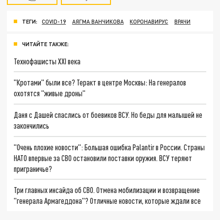
ТЕГИ:
COVID-19
АЯГМА ВАНЧИКОВА
КОРОНАВИРУС
ВРАЧИ
ЧИТАЙТЕ ТАКЖЕ:
Технофашисты XXI века
"Кротами" были все? Теракт в центре Москвы: На генералов
охотятся "живые дроны"
Даня с Дашей спаслись от боевиков ВСУ. Но беды для малышей не
закончились
"Очень плохие новости": Большая ошибка Palantir в России. Страны
НАТО впервые за СВО остановили поставки оружия. ВСУ теряют
приграничье?
Три главных инсайда об СВО. Отмена мобилизации и возвращение
"генерала Армагеддона"? Отличные новости, которые ждали все