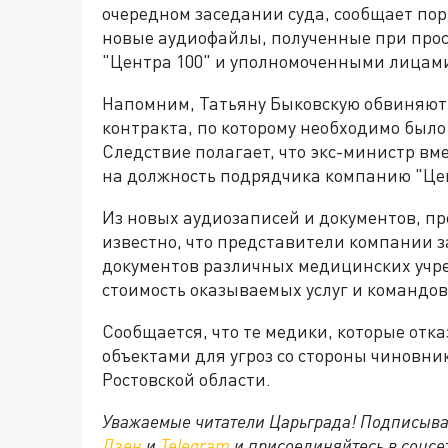
очередном заседании суда, сообщает пор
новые аудиофайлы, полученные при про
"Центра 100" и уполномоченными лицам
Напомним, Татьяну Быковскую обвиняют
контракта, по которому необходимо был
Следствие полагает, что экс-министр вм
на должность подрядчика компанию "Цен
Из новых аудиозаписей и документов, п
известно, что представители компании 
документов различных медицинских учр
стоимость оказываемых услуг и командо
Сообщается, что те медики, которые отк
объектами для угроз со стороны чиновн
Ростовской области.
Уважаемые читатели Царьграда! Подписыва
Дзен
и
Telegram
и присоединяйтесь в соцс