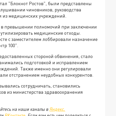
тал "Блокнот Ростов", были представлены
слушивании чиновников, руководства
и из медицинских учреждений.
 в превышении полномочий при заключении
о утилизировать медицинские отходы.
есте с заместителем лоббировали назначение
тр 100".
редоставленных стороной обвинения, стало
занимались подготовкой и исправлением
еждений. Также именно они регулировали
вали отстранением неудобных конкурентов.
азывались сотрудничать, становились
иков из министерства здравоохранения
йтесь на наши каналы в
Яндекс.
ети
ВКонтакте
. Если вам есть чем поделиться с