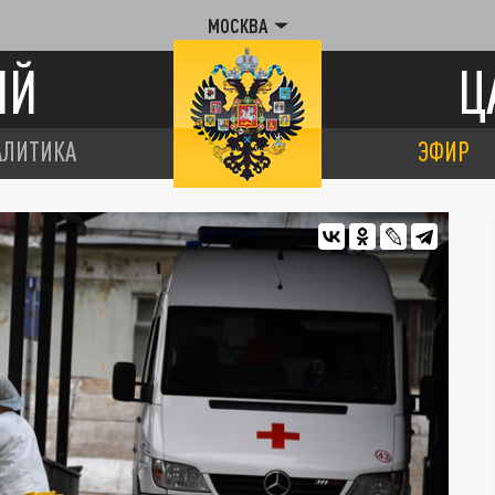
МОСКВА
ИЙ
Ц
АЛИТИКА
ЭФИР