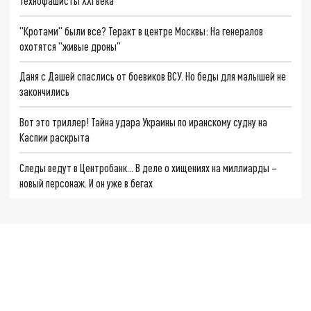
Технофашисты XXI века
"Кротами" были все? Теракт в центре Москвы: На генералов
охотятся "живые дроны"
Даня с Дашей спаслись от боевиков ВСУ. Но беды для малышей не
закончились
Вот это триллер! Тайна удара Украины по иранскому судну на
Каспии раскрыта
Следы ведут в Центробанк… В деле о хищениях на миллиарды –
новый персонаж. И он уже в бегах