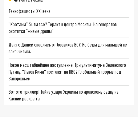
ЧИТАЙТЕ ТАКЖЕ:
Технофашисты XXI века
"Кротами" были все? Теракт в центре Москвы: На генералов
охотятся "живые дроны"
Даня с Дашей спаслись от боевиков ВСУ. Но беды для малышей не
закончились
Новое масштабнейшее наступление. Три ультиматума Зеленского
Путину. "Львов Кима" поставят на ПВО? Глобальный прорыв под
Запорожьем
Вот это триллер! Тайна удара Украины по иранскому судну на
Каспии раскрыта