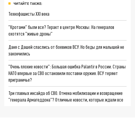
ЧИТАЙТЕ ТАКЖЕ:
Технофашисты XXI века
"Кротами" были все? Теракт в центре Москвы: На генералов
охотятся "живые дроны"
Даня с Дашей спаслись от боевиков ВСУ. Но беды для малышей не
закончились
"Очень плохие новости": Большая ошибка Palantir в России. Страны
НАТО впервые за СВО остановили поставки оружия. ВСУ теряют
приграничье?
Три главных инсайда об СВО. Отмена мобилизации и возвращение
"генерала Армагеддона"? Отличные новости, которые ждали все