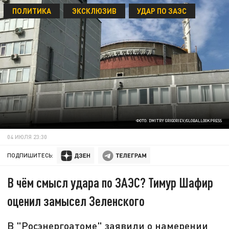
ПОЛИТИКА
ЭКСКЛЮЗИВ
УДАР ПО ЗАЭС
ФОТО: DMITRY GRIGORIEV/GLOBALLOOKPRESS
04 ИЮЛЯ 23:30
ПОДПИШИТЕСЬ:
В чём смысл удара по ЗАЭС? Тимур Шафир
оценил замысел Зеленского
В "Росэнергоатоме" заявили о намерении