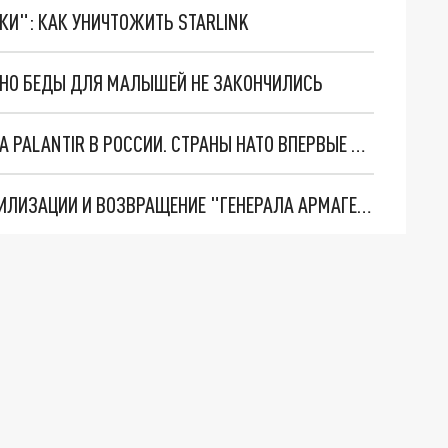
ТКИ": КАК УНИЧТОЖИТЬ STARLINK
. НО БЕДЫ ДЛЯ МАЛЫШЕЙ НЕ ЗАКОНЧИЛИСЬ
"ОЧЕНЬ ПЛОХИЕ НОВОСТИ": БОЛЬШАЯ ОШИБКА PALANTIR В РОССИИ. СТРАНЫ НАТО ВПЕРВЫЕ ЗА СВО ОСТАНОВИЛИ ПОСТАВКИ ОРУЖИЯ. ВСУ ТЕРЯЮТ ПРИГРАНИЧЬЕ?
ТРИ ГЛАВНЫХ ИНСАЙДА ОБ СВО. ОТМЕНА МОБИЛИЗАЦИИ И ВОЗВРАЩЕНИЕ "ГЕНЕРАЛА АРМАГЕДДОНА"? ОТЛИЧНЫЕ НОВОСТИ, КОТОРЫЕ ЖДАЛИ ВСЕ