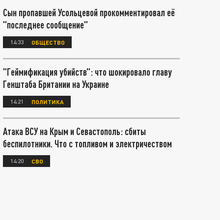
Сын пропавшей Усольцевой прокомментировал её
"последнее сообщение"
14:33
ОБЩЕСТВО
"Геймификация убийств": что шокировало главу
Генштаба Британии на Украине
14:21
ПОЛИТИКА
Атака ВСУ на Крым и Севастополь: сбиты
беспилотники. Что с топливом и электричеством
14:20
СВО