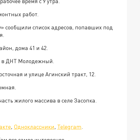
рабочее время с 9 утра.
монтных работ.
у» сообщили список адресов, попавших под
я.
айон, дома 41 и 42.
во в ДНТ Молодежный.
Восточная и улице Агинский тракт, 12.
ромная.
часть жилого массива в селе Засопка.
а»!
акте
,
Одноклассники
,
Telegram
.
Там все самое интересное.