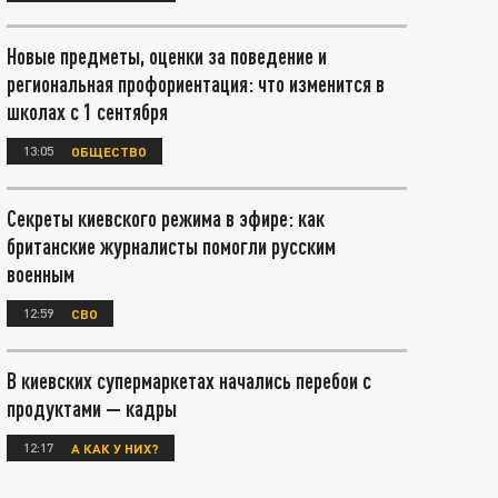
Новые предметы, оценки за поведение и
региональная профориентация: что изменится в
школах с 1 сентября
13:05
ОБЩЕСТВО
Секреты киевского режима в эфире: как
британские журналисты помогли русским
военным
12:59
СВО
В киевских супермаркетах начались перебои с
продуктами — кадры
12:17
А КАК У НИХ?