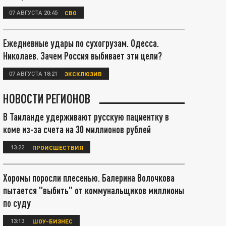
07 АВГУСТА 20:45
СВО
Ежедневные удары по сухогрузам. Одесса.
Николаев. Зачем Россия выбивает эти цели?
07 АВГУСТА 18:21
ЭКСКЛЮЗИВ
НОВОСТИ РЕГИОНОВ
В Таиланде удерживают русскую пациентку в
коме из-за счета на 30 миллионов рублей
13:22
ПРОИСШЕСТВИЯ
Хоромы поросли плесенью. Балерина Волочкова
пытается "выбить" от коммунальщиков миллионы
по суду
13:13
ШОУ-БИЗНЕС