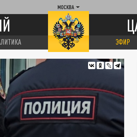
МОСКВА
ИЙ
Ц
АЛИТИКА
ЭФИР