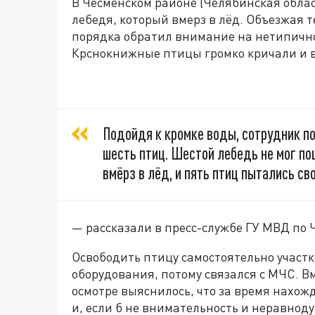
В Чесменском районе (Челябинская облас
лебедя, который вмерз в лёд. Объезжая 
порядка обратил внимание на нетипично
Крснокнижные птицы громко кричали и 
Подойдя к кромке воды, сотрудник пол
шесть птиц. Шестой лебедь не мог пош
вмёрз в лёд, и пять птиц пытались св
— рассказали в пресс-службе ГУ МВД по 
Освободить птицу самостоятельно участко
оборудования, потому связался с МЧС. В
осмотре выяснилось, что за время нахож
и, если б не внимательность и неравноду