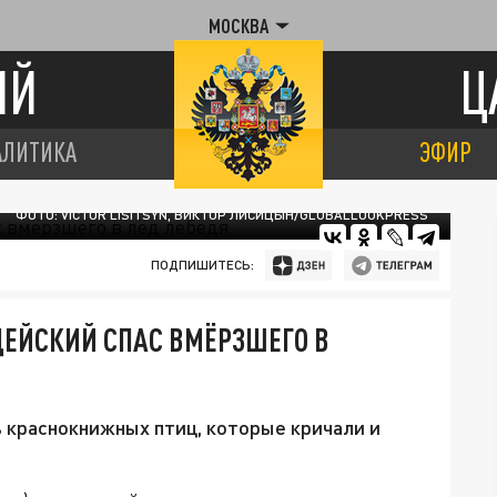
МОСКВА
ИЙ
Ц
АЛИТИКА
ЭФИР
ФОТО: VICTOR LISITSYN, ВИКТОР ЛИСИЦЫН/GLOBALLOOKPRESS
ПОДПИШИТЕСЬ:
ЦЕЙСКИЙ СПАС ВМЁРЗШЕГО В
 краснокнижных птиц, которые кричали и