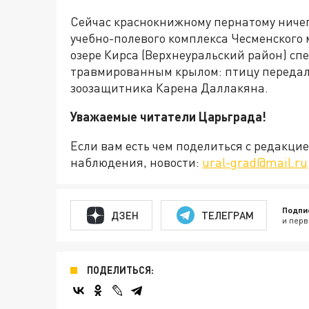
Сейчас краснокнижному пернатому ничег
учебно-полевого комплекса Чесменского 
озере Кирса (Верхнеуральский район) с
травмированным крылом: птицу передали
зоозащитника Карена Даллакяна.
Уважаемые читатели Царьграда!
Если вам есть чем поделиться с редакц
наблюдения, новости:
ural-grad@mail.ru
Подпи
ДЗЕН
ТЕЛЕГРАМ
и перв
ПОДЕЛИТЬСЯ: