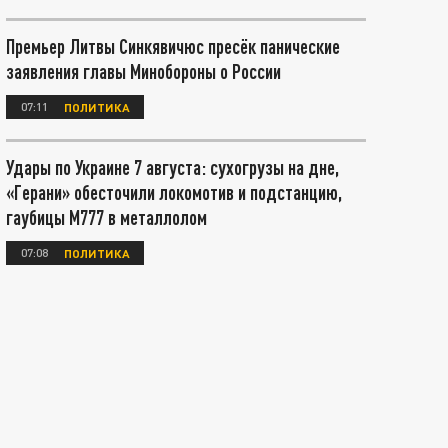
Премьер Литвы Синкявичюс пресёк панические
заявления главы Минобороны о России
07:11
ПОЛИТИКА
Удары по Украине 7 августа: сухогрузы на дне,
«Герани» обесточили локомотив и подстанцию,
гаубицы М777 в металлолом
07:08
ПОЛИТИКА