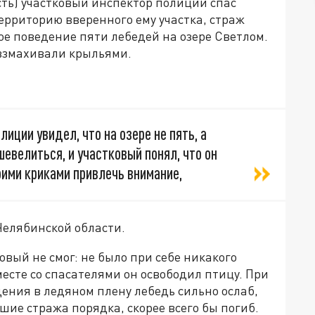
ть) участковый инспектор полиции спас
территорию вверенного ему участка, страж
е поведение пяти лебедей на озере Светлом.
взмахивали крыльями.
иции увидел, что на озере не пять, а
евелиться, и участковый понял, что он
оими криками привлечь внимание,
Челябинской области.
вый не смог: не было при себе никакого
месте со спасателями он освободил птицу. При
дения в ледяном плену лебедь сильно ослаб,
шие стража порядка, скорее всего бы погиб.