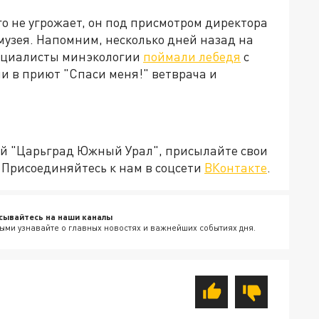
о не угрожает, он под присмотром директора
музея. Напомним, несколько дней назад на
пециалисты минэкологии
поймали лебедя
с
 в приют "Спаси меня!" ветврача и
ией "Царьград Южный Урал", присылайте свои
Присоединяйтесь к нам в соцсети
ВКонтакте
.
сывайтесь на наши каналы
ыми узнавайте о главных новостях и важнейших событиях дня.