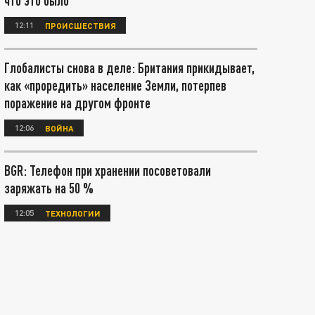
что это было
12:11
ПРОИСШЕСТВИЯ
Глобалисты снова в деле: Британия прикидывает,
как «проредить» население Земли, потерпев
поражение на другом фронте
12:06
ВОЙНА
BGR: Телефон при хранении посоветовали
заряжать на 50 %
12:05
ТЕХНОЛОГИИ