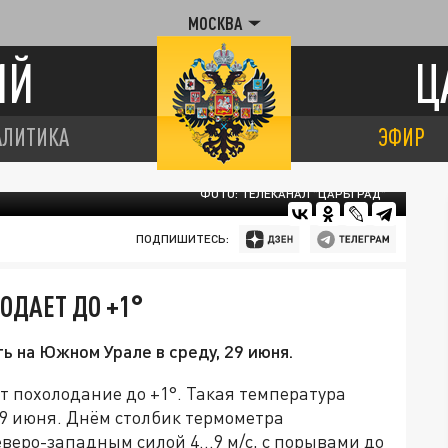
МОСКВА
ИЙ
Ц
АЛИТИКА
ЭФИР
ФОТО: ТЕЛЕКАНАЛ "ЦАРЬГРАД"
ПОДПИШИТЕСЬ:
ОДАЕТ ДО +1°
ь на Южном Урале в среду, 29 июня.
 похолодание до +1°. Такая температура
29 июня. Днём столбик термометра
северо-западным силой 4...9 м/с, с порывами до