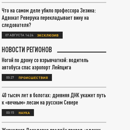
Что на самом деле убило профессора Зезина:
Адвокат Реверука перекладывает вину на
следователя?
07 АВГУСТА 14:24
ЭКСКЛЮЗИВ
НОВОСТИ РЕГИОНОВ
Ногой по дрону со взрывчаткой: водитель
автобуса спас аэропорт Лейпцига
00:27
ПРОИСШЕСТВИЯ
40 тысяч лет в болотах: древняя ДНК укажет путь
к «вечным» лесам на русском Севере
00:15
НАУКА