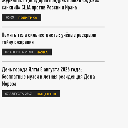
Журналист Десидерио предрёк провал «адских
санкций» США против России и Ирана
00:05
ПОЛИТИКА
Память тела сильнее диеты: учёные раскрыли
тайну ожирения
07 АВГУСТА 23:50
НАУКА
День города Ялты 8 августа 2026 года:
бесплатные музеи и летняя резиденция Деда
Мороза
07 АВГУСТА 23:41
ОБЩЕСТВО