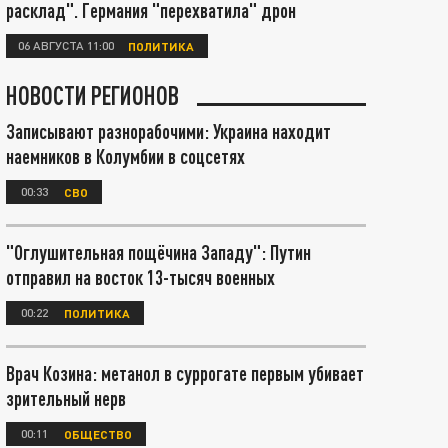
расклад". Германия "перехватила" дрон
06 АВГУСТА 11:00
ПОЛИТИКА
НОВОСТИ РЕГИОНОВ
Записывают разнорабочими: Украина находит
наемников в Колумбии в соцсетях
00:33
СВО
"Оглушительная пощёчина Западу": Путин
отправил на восток 13-тысяч военных
00:22
ПОЛИТИКА
Врач Козина: метанол в суррогате первым убивает
зрительный нерв
00:11
ОБЩЕСТВО