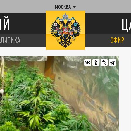
МОСКВА
ИЙ
Ц
АЛИТИКА
ЭФИР