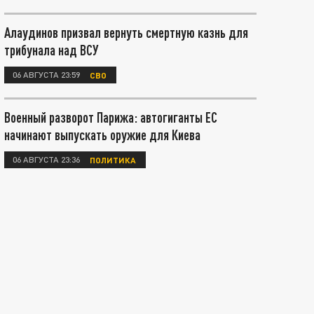
Алаудинов призвал вернуть смертную казнь для
трибунала над ВСУ
06 АВГУСТА 23:59
СВО
Военный разворот Парижа: автогиганты ЕС
начинают выпускать оружие для Киева
06 АВГУСТА 23:36
ПОЛИТИКА