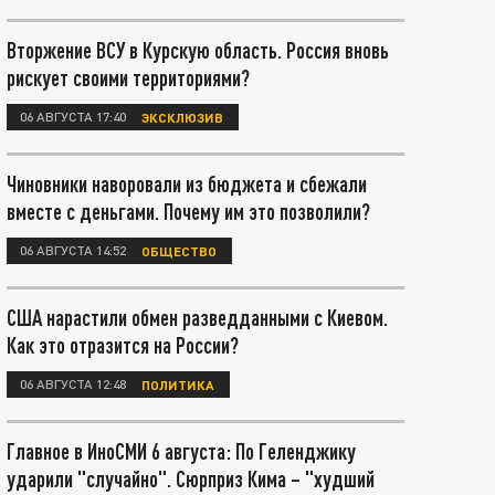
Вторжение ВСУ в Курскую область. Россия вновь
рискует своими территориями?
06 АВГУСТА 17:40
ЭКСКЛЮЗИВ
Чиновники наворовали из бюджета и сбежали
вместе с деньгами. Почему им это позволили?
06 АВГУСТА 14:52
ОБЩЕСТВО
США нарастили обмен разведданными с Киевом.
Как это отразится на России?
06 АВГУСТА 12:48
ПОЛИТИКА
Главное в ИноСМИ 6 августа: По Геленджику
ударили "случайно". Сюрприз Кима – "худший