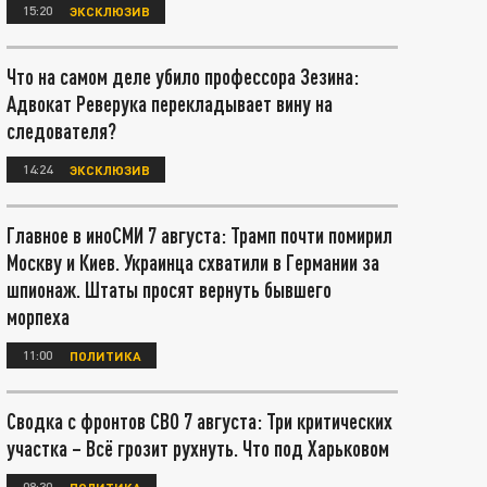
15:20
ЭКСКЛЮЗИВ
Что на самом деле убило профессора Зезина:
Адвокат Реверука перекладывает вину на
следователя?
14:24
ЭКСКЛЮЗИВ
Главное в иноСМИ 7 августа: Трамп почти помирил
Москву и Киев. Украинца схватили в Германии за
шпионаж. Штаты просят вернуть бывшего
морпеха
11:00
ПОЛИТИКА
Сводка с фронтов СВО 7 августа: Три критических
участка – Всё грозит рухнуть. Что под Харьковом
08:30
ПОЛИТИКА