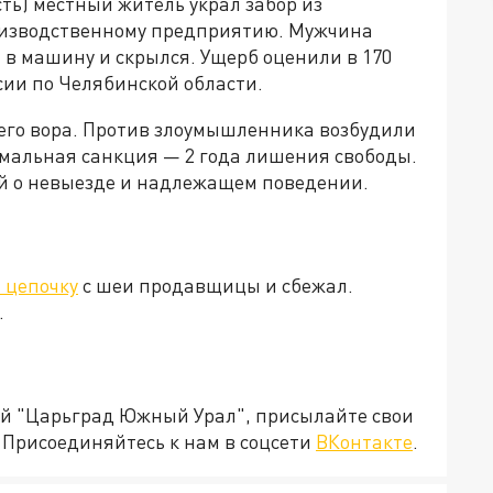
ть) местный житель украл забор из
оизводственному предприятию. Мужчина
л в машину и скрылся. Ущерб оценили в 170
сии по Челябинской области.
его вора. Против злоумышленника возбудили
имальная санкция — 2 года лишения свободы.
й о невыезде и надлежащем поведении.
 цепочку
с шеи продавщицы и сбежал.
.
ией "Царьград Южный Урал", присылайте свои
Присоединяйтесь к нам в соцсети
ВКонтакте
.