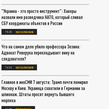
"Украина - это просто инструмент": Хакеры
назвали имя разведчика НАТО, который сливал
СБУ координаты объектов в России
15:20
ЭКСКЛЮЗИВ
Что на самом деле убило профессора Зезина:
Адвокат Реверука перекладывает вину на
следователя?
14:24
ЭКСКЛЮЗИВ
Главное в иноСМИ 7 августа: Трамп почти помирил
Москву и Киев. Украинца схватили в Германии за
шпионаж. Штаты просят вернуть бывшего
морпеха
11:00
ПОЛИТИКА