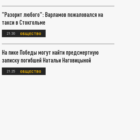
"Разорит любого": Варламов пожаловался на
такси в Стокгольме
21:30
ОБЩЕСТВО
На пике Победы могут найти предсмертную
записку погибшей Натальи Наговицыной
21:25
ОБЩЕСТВО