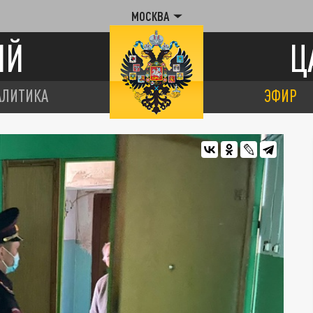
МОСКВА
ИЙ
Ц
АЛИТИКА
ЭФИР