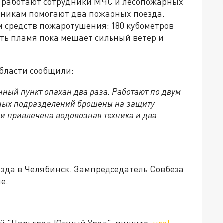
е работают сотрудники МЧС и лесопожарных
никам помогают два пожарных поезда.
 средств пожаротушения: 180 кубометров
ить пламя пока мешает сильный ветер и
области сообщили:
ный пункт опахан два раза. Работают по двум
ьных подразделений брошены на защиту
ии привлечена водовозная техника и два
зда в Челябинск. Зампредседатель Совбеза
е.
ией "Царьград Южный Урал", пишите:
ural-