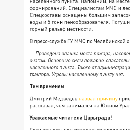
населённого пункта. Напомним, на мест
формирований. Специалистам МЧС и лес
Спецсоставы оснащены большим запасом
воды и 5 тонн пенообразователя. Потуш
горный рельеф местности.
В пресс-службе ГУ МЧС по Челябинской 
— Проведена опашка места пожара, населен
очагам. Основные силы пожарно-спасател
населенного пункта. Также от администрац
трактора. Угрозы населенному пункту нет.
Тем временем
Дмитрий Медведев
назвал причину
прие
рассказал, чем занимался на Южном Урал
Уважаемые читатели Царьграда!
Если вам есть чем поделиться с редакц