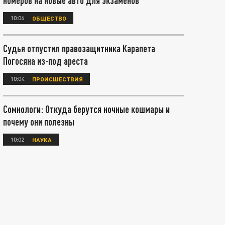
номеров на новые авто для экзаменов
10:06
ОБЩЕСТВО
Судья отпустил правозащитника Карапета
Погосяна из-под ареста
10:04
ПРОИСШЕСТВИЯ
Сомнологи: Откуда берутся ночные кошмары и
почему они полезны
10:02
НАУКА