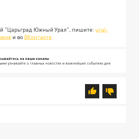
ией "Царьград Южный Урал", пишите:
ural-
зене
и во
ВКонтакте
.
сывайтесь на наши каналы
ыми узнавайте о главных новостях и важнейших событиях дня.