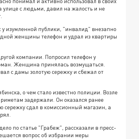
асно понимал и активно использовал в своих
а улице с людьми, давил на жалость и не
.
х у изумленной публики, "инвалид" внезапно
 одной женщины телефон и удрал из квартиры
ругой компании. Попросил телефон у
арман. Женщина принялась возмущаться.
вал с дамы золотую сережку и сбежал от
бинска, о чем стало известно полиции. Возле
приметам задержали. Он оказался ранее
 сережку сдал в комиссионный магазин, а
рял.
ело по статье "Грабеж", рассказали в пресс-
Решается вопрос об избрании меры