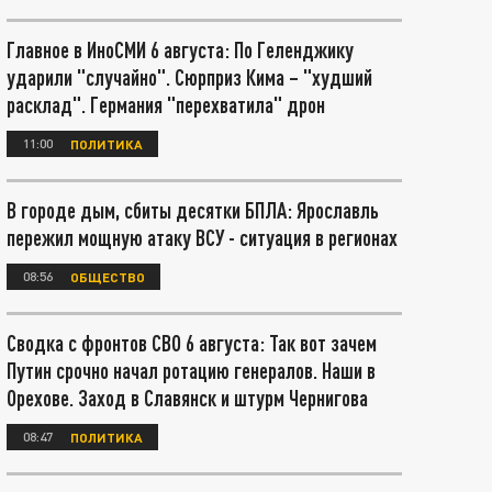
Главное в ИноСМИ 6 августа: По Геленджику
ударили "случайно". Сюрприз Кима – "худший
расклад". Германия "перехватила" дрон
11:00
ПОЛИТИКА
В городе дым, сбиты десятки БПЛА: Ярославль
пережил мощную атаку ВСУ - ситуация в регионах
08:56
ОБЩЕСТВО
Сводка с фронтов СВО 6 августа: Так вот зачем
Путин срочно начал ротацию генералов. Наши в
Орехове. Заход в Славянск и штурм Чернигова
08:47
ПОЛИТИКА