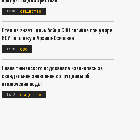
продуктом для христиан
14:28
ОБЩЕСТВО
Отец не знает: дочь бойца СВО погибла при ударе
ВСУ по пляжу в Архипо-Осиповке
14:28
СВО
Глава тюменского водоканала извинилась за
скандальное заявление сотрудницы об
отключении воды
14:12
ОБЩЕСТВО