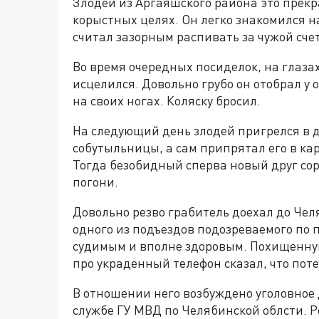
Злодей из Аргаяшского района это прекр
корыстных целях. Он легко знакомился н
считал зазорным распивать за чужой счет
Во время очередных посиделок, на глаза
исцелился. Довольно грубо он отобрал у
на своих ногах. Коляску бросил.
На следующий день злодей пригрелся в д
собутыльницы, а сам припрятал его в к
Тогда безобидный сперва новый друг сор
погони.
Довольно резво грабитель доехал до Челя
одного из подъездов подозреваемого по 
судимым и вполне здоровым. Похищенную
про украденный телефон сказал, что поте
В отношении него возбуждено уголовное д
службе ГУ МВД по Челябинской облсти. 