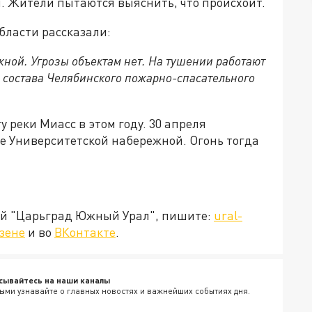
. Жители пытаются выяснить, что происхоит.
бласти рассказали:
ной. Угрозы объектам нет. На тушении работают
о состава Челябинского пожарно-спасательного
 реки Миасс в этом году. 30 апреля
е Университетской набережной. Огонь тогда
ией "Царьград Южный Урал", пишите:
ural-
зене
и во
ВКонтакте
.
сывайтесь на наши каналы
ыми узнавайте о главных новостях и важнейших событиях дня.