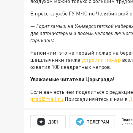
воздухом можно только с большим трудом
В пресс-службе ГУ МЧС по Челябинской о
— Горит камыш на Университетской набереж
две автоцистерны и восемь человек личног
гарнизона.
Напомним, это не первый пожар на берегу
шашлычники также
устроили пожар
возл
охватил 100 квадратных метров.
Уважаемые читатели Царьграда!
Если вам есть чем поделиться с редакц
grad@mail.ru
Присоединяйтесь к нам в
Д
Подпи
ДЗЕН
ТЕЛЕГРАМ
и перв