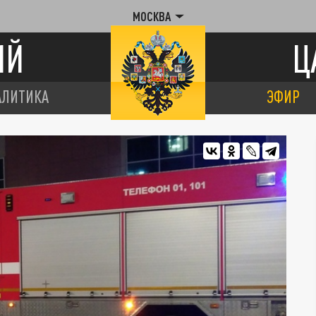
МОСКВА
ИЙ
Ц
АЛИТИКА
ЭФИР