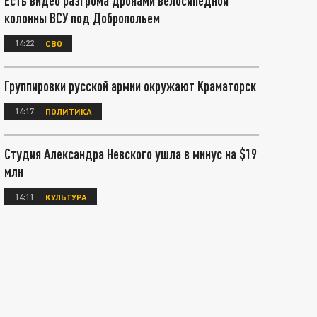
Есть видео разгрома дронами велосипедной
колонны ВСУ под Добропольем
14:22
СВО
Группировки русской армии окружают Краматорск
14:17
ПОЛИТИКА
Студия Александра Невского ушла в минус на $19
млн
14:11
КУЛЬТУРА