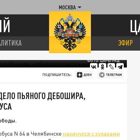
МОСКВА
ИЙ
Ц
АЛИТИКА
ЭФИР
ФОТО: ЦАРЬГРАД.
ПОДПИШИТЕСЬ:
 ДЕЛО ПЬЯНОГО ДЕБОШИРА,
УСА
ободы.
обуса N 64 в Челябинске
накинулся с кулаками