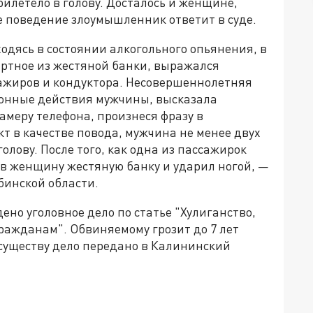
рилетело в голову. Досталось и женщине,
е поведение злоумышленник ответит в суде.
одясь в состоянии алкогольного опьянения, в
ртное из жестяной банки, выражался
ажиров и кондуктора. Несовершеннолетняя
ионные действия мужчины, высказала
амеру телефона, произнеся фразу в
т в качестве повода, мужчина не менее двух
олову. После того, как одна из пассажирок
 в женщину жестяную банку и ударил ногой, —
бинской области.
но уголовное дело по статье "Хулиганство,
ражданам". Обвиняемому грозит до 7 лет
существу дело передано в Калининский