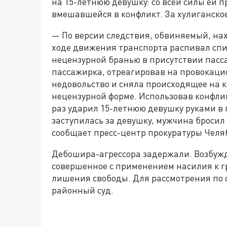
на 15-летнюю девушку: со всей силы ей п
вмешавшейся в конфликт. За хулиганско
— По версии следствия, обвиняемый, нах
ходе движения транспорта распивал спи
нецензурной бранью в присутствии пасс
пассажирка, отреагировав на провокац
недовольство и сняла происходящее на к
нецензурной форме. Использовав конфлик
раз ударил 15-летнюю девушку руками в г
заступилась за девушку, мужчина бросил
сообщает пресс-центр прокуратуры Челя
Дебошира-агрессора задержали. Возбужде
совершенное с применением насилия к г
лишения свободы. Для рассмотрения по 
районный суд.