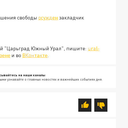
лишения свободы
осужден
закладчик
ией "Царьград Южный Урал", пишите:
ural-
зене
и во
ВКонтакте
.
сывайтесь на наши каналы
ыми узнавайте о главных новостях и важнейших событиях дня.