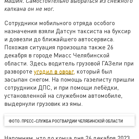
машин. Самостоятельно выбраться из снежного
капкана он не мог.
Сотрудники мобильного отряда особого
назначения взяли Датсун таксиста на буксир
и довезли до ближайшего автосервиса.
Похожая ситуация произошла также 26
декабря в городе Миасс Челябинской
области. Здесь водитель грузовой ГАЗели при
развороте
угодил в овраг,
который был
засыпан снегом. На помощь газелисту пришли
сотрудники ДПС, и при помощи лебёдки,
установленной на служебном автомобиле,
выдернули грузовик из ямы.
ФОТО: ПРЕСС-СЛУЖБА РОСГВАРДИИ ЧЕЛЯБИНСКОЙ ОБЛАСТИ
Напомним, что до конца дня 26 декабря 2023