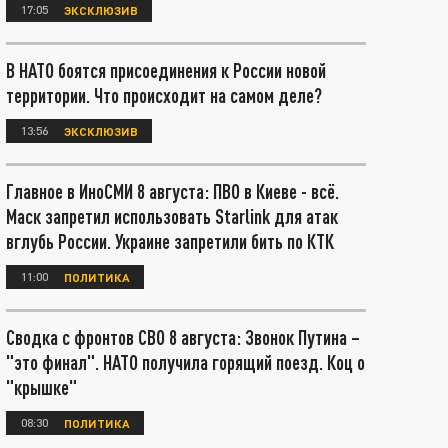
17:05
ЭКСКЛЮЗИВ
В НАТО боятся присоединения к России новой
территории. Что происходит на самом деле?
13:56
ЭКСКЛЮЗИВ
Главное в ИноСМИ 8 августа: ПВО в Киеве - всё.
Маск запретил использовать Starlink для атак
вглубь России. Украине запретили бить по КТК
11:00
ПОЛИТИКА
Сводка с фронтов СВО 8 августа: Звонок Путина –
"это финал". НАТО получила горящий поезд. Коц о
"крышке"
08:30
ПОЛИТИКА