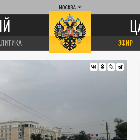
МОСКВА
ИЙ
Ц
АЛИТИКА
ЭФИР