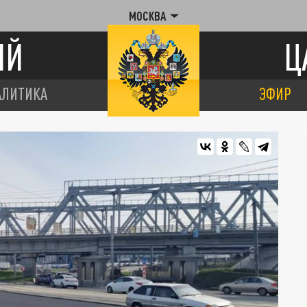
МОСКВА
ИЙ
Ц
АЛИТИКА
ЭФИР