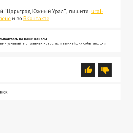
ией "Царьград Южный Урал", пишите:
ural-
зене
и во
ВКонтакте
.
сывайтесь на наши каналы
ыми узнавайте о главных новостях и важнейших событиях дня.
ИНСК