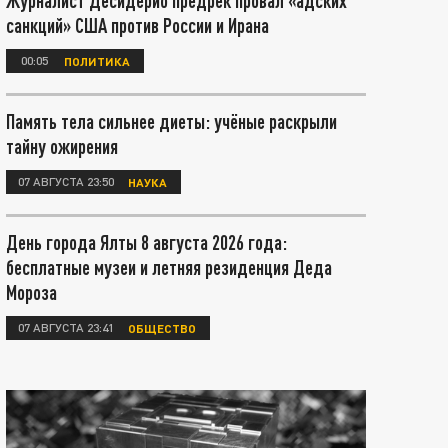
Журналист Десидерио предрёк провал «адских
санкций» США против России и Ирана
00:05
ПОЛИТИКА
Память тела сильнее диеты: учёные раскрыли
тайну ожирения
07 АВГУСТА 23:50
НАУКА
День города Ялты 8 августа 2026 года:
бесплатные музеи и летняя резиденция Деда
Мороза
07 АВГУСТА 23:41
ОБЩЕСТВО