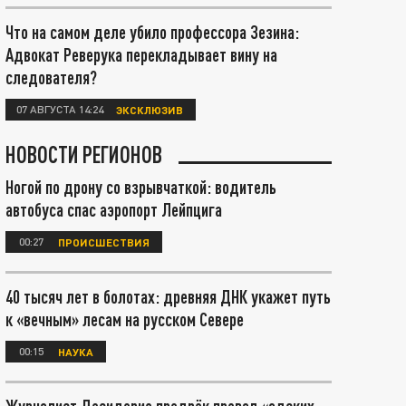
Что на самом деле убило профессора Зезина:
Адвокат Реверука перекладывает вину на
следователя?
07 АВГУСТА 14:24
ЭКСКЛЮЗИВ
НОВОСТИ РЕГИОНОВ
Ногой по дрону со взрывчаткой: водитель
автобуса спас аэропорт Лейпцига
00:27
ПРОИСШЕСТВИЯ
40 тысяч лет в болотах: древняя ДНК укажет путь
к «вечным» лесам на русском Севере
00:15
НАУКА