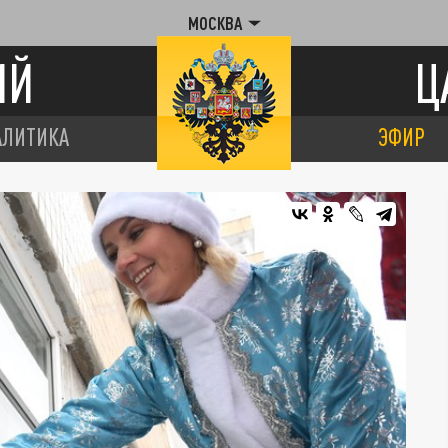
МОСКВА
ИЙ
Ц
АЛИТИКА
ЭФИР