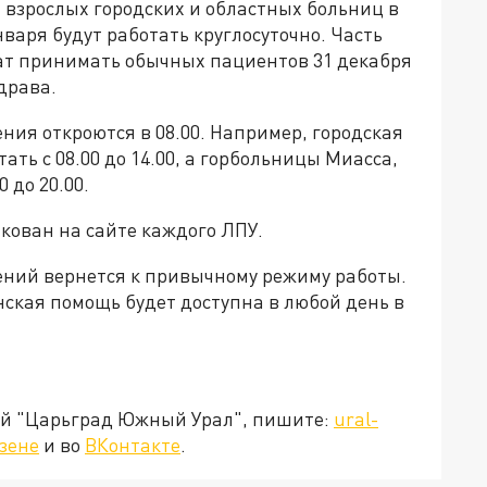
взрослых городских и областных больниц в
нваря будут работать круглосуточно. Часть
ат принимать обычных пациентов 31 декабря
драва.
ния откроются в 08.00. Например, городская
ать с 08.00 до 14.00, а горбольницы Миасса,
 до 20.00.
кован на сайте каждого ЛПУ.
ний вернется к привычному режиму работы.
нская помощь будет доступна в любой день в
ией "Царьград Южный Урал", пишите:
ural-
зене
и во
ВКонтакте
.