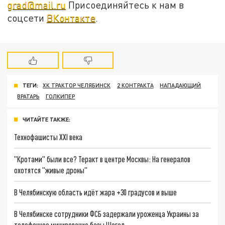
grad@mail.ru
Присоединяйтесь к нам в
соцсети
ВКонтакте
.
ТЕГИ:
ХК ТРАКТОР ЧЕЛЯБИНСК
2 КОНТРАКТА
НАПАДАЮЩИЙ
ВРАТАРЬ
ГОЛКИПЕР
ЧИТАЙТЕ ТАКЖЕ:
Технофашисты XXI века
"Кротами" были все? Теракт в центре Москвы: На генералов
охотятся "живые дроны"
В Челябинскую область идёт жара +30 градусов и выше
В Челябинске сотрудники ФСБ задержали уроженца Украины за
телефонное минирование базы Шагол