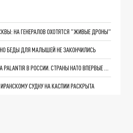
ОСКВЫ: НА ГЕНЕРАЛОВ ОХОТЯТСЯ "ЖИВЫЕ ДРОНЫ"
. НО БЕДЫ ДЛЯ МАЛЫШЕЙ НЕ ЗАКОНЧИЛИСЬ
"ОЧЕНЬ ПЛОХИЕ НОВОСТИ": БОЛЬШАЯ ОШИБКА PALANTIR В РОССИИ. СТРАНЫ НАТО ВПЕРВЫЕ ЗА СВО ОСТАНОВИЛИ ПОСТАВКИ ОРУЖИЯ. ВСУ ТЕРЯЮТ ПРИГРАНИЧЬЕ?
О ИРАНСКОМУ СУДНУ НА КАСПИИ РАСКРЫТА