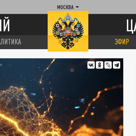
МОСКВА
ИЙ
Ц
АЛИТИКА
ЭФИР