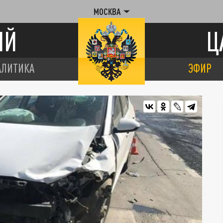
МОСКВА
ИЙ
Ц
АЛИТИКА
ЭФИР