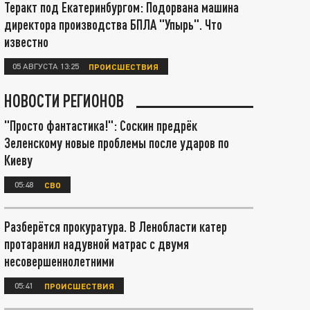
Теракт под Екатеринбургом: Подорвана машина
директора производства БПЛА "Упырь". Что
известно
05 АВГУСТА 13:25
ПРОИСШЕСТВИЯ
НОВОСТИ РЕГИОНОВ
"Просто фантастика!": Соскин предрёк
Зеленскому новые проблемы после ударов по
Киеву
05:48
СВО
Разберётся прокуратура. В Ленобласти катер
протаранил надувной матрас с двумя
несовершеннолетними
05:41
ПРОИСШЕСТВИЯ