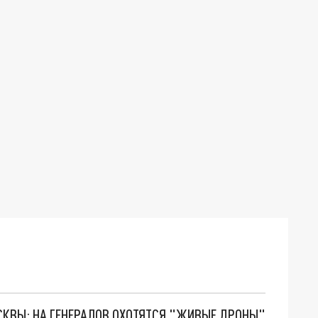
ОСКВЫ: НА ГЕНЕРАЛОВ ОХОТЯТСЯ "ЖИВЫЕ ДРОНЫ"