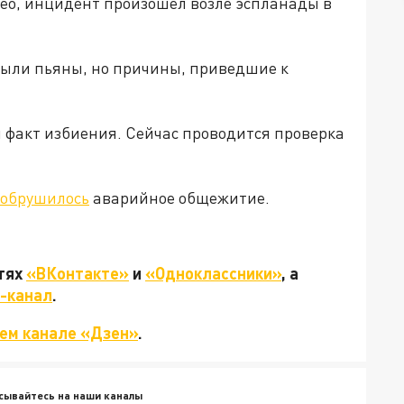
део, инцидент произошел возле эспланады в
были пьяны, но причины, приведшие к
факт избиения. Сейчас проводится проверка
обрушилось
аварийное общежитие.
етях
«ВКонтакте»
и
«Одноклассники»
, а
-канал
.
ем канале «Дзен»
.
сывайтесь на наши каналы