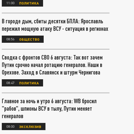
11:00
ПОЛИТИКА
В городе дым, сбиты десятки БПЛА: Ярославль
пережил мощную атаку ВСУ - ситуация в регионах
08:56
ОБЩЕСТВО
Сводка с фронтов СВО 6 августа: Так вот зачем
Путин срочно начал ротацию генералов. Наши в
Орехове. Заход в Славянск и штурм Чернигова
08:47
ПОЛИТИКА
Главное за ночь и утро 6 августа: WB бросил
"рабов", шпионы ВСУ в тылу, Путин меняет
генералов
08:00
ЭКСКЛЮЗИВ