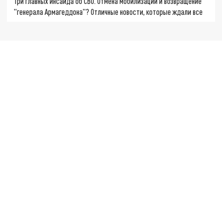
Три главных инсайда об СВО. Отмена мобилизации и возвращение
"генерала Армагеддона"? Отличные новости, которые ждали все