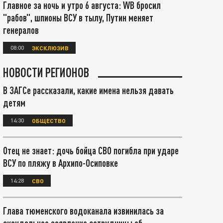
Главное за ночь и утро 6 августа: WB бросил
"рабов", шпионы ВСУ в тылу, Путин меняет
генералов
08:00
ЭКСКЛЮЗИВ
НОВОСТИ РЕГИОНОВ
В ЗАГСе рассказали, какие имена нельзя давать
детям
14:30
ОБЩЕСТВО
Отец не знает: дочь бойца СВО погибла при ударе
ВСУ по пляжу в Архипо-Осиповке
14:28
СВО
Глава тюменского водоканала извинилась за