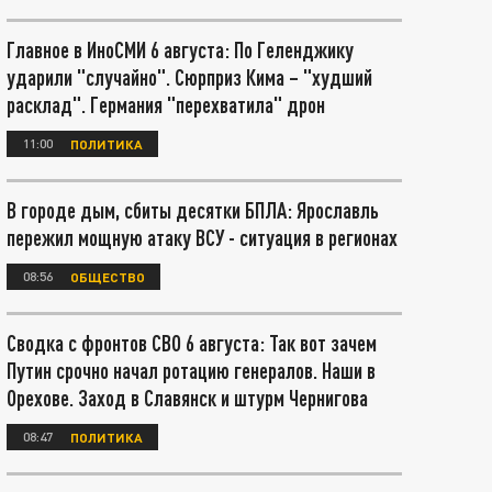
Главное в ИноСМИ 6 августа: По Геленджику
ударили "случайно". Сюрприз Кима – "худший
расклад". Германия "перехватила" дрон
11:00
ПОЛИТИКА
В городе дым, сбиты десятки БПЛА: Ярославль
пережил мощную атаку ВСУ - ситуация в регионах
08:56
ОБЩЕСТВО
Сводка с фронтов СВО 6 августа: Так вот зачем
Путин срочно начал ротацию генералов. Наши в
Орехове. Заход в Славянск и штурм Чернигова
08:47
ПОЛИТИКА