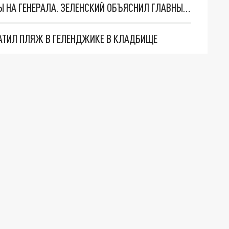
"МЫ ВАС ЗАСТАВИМ": ЖУТКИЕ ДЕТАЛИ ОХОТЫ НА ГЕНЕРАЛА. ЗЕЛЕНСКИЙ ОБЪЯСНИЛ ГЛАВНЫЙ СМЫСЛ ТЕРАКТА В ЦЕНТРЕ МОСКВЫ
АТИЛ ПЛЯЖ В ГЕЛЕНДЖИКЕ В КЛАДБИЩЕ