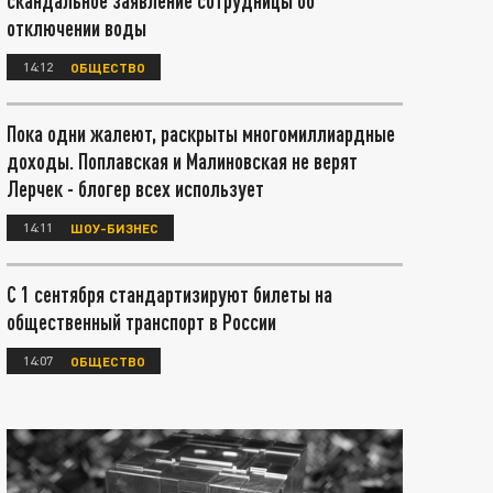
скандальное заявление сотрудницы об
отключении воды
14:12
ОБЩЕСТВО
Пока одни жалеют, раскрыты многомиллиардные
доходы. Поплавская и Малиновская не верят
Лерчек - блогер всех использует
14:11
ШОУ-БИЗНЕС
С 1 сентября стандартизируют билеты на
общественный транспорт в России
14:07
ОБЩЕСТВО