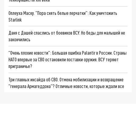
Оплеуха Маску. "Пора снять белые перчатки": Как уничтожить
Starlink
Даня с Дашей спаслись от боевиков ВСУ. Но беды для малышей не
закончились
"Очень плохие новости": Большая ошибка Palantir в России. Страны
НАТО впервые за СВО остановили поставки оружия. ВСУ теряют
приграничье?
Три главных инсайда об СВО. Отмена мобилизации и возвращение
"генерала Армагеддона"? Отличные новости, которые ждали все