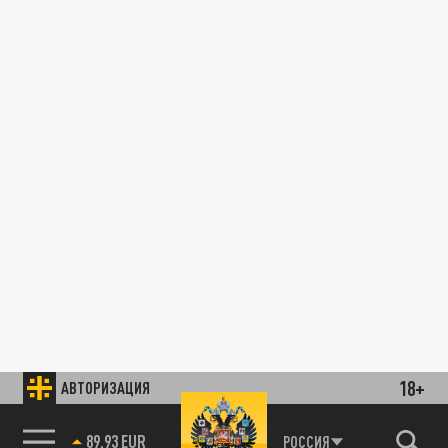
18+
АВТОРИЗАЦИЯ
89.93 EUR
РОССИЯ