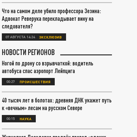
Что на самом деле убило профессора Зезина:
Адвокат Реверука перекладывает вину на
следователя?
07 АВГУСТА 14:24
ЭКСКЛЮЗИВ
НОВОСТИ РЕГИОНОВ
Ногой по дрону со взрывчаткой: водитель
автобуса спас аэропорт Лейпцига
00:27
ПРОИСШЕСТВИЯ
40 тысяч лет в болотах: древняя ДНК укажет путь
к «вечным» лесам на русском Севере
00:15
НАУКА