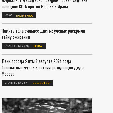
Журналист Десидерио предрёк провал «адских
санкций» США против России и Ирана
00:05
ПОЛИТИКА
Память тела сильнее диеты: учёные раскрыли
тайну ожирения
07 АВГУСТА 23:50
НАУКА
День города Ялты 8 августа 2026 года:
бесплатные музеи и летняя резиденция Деда
Мороза
07 АВГУСТА 23:41
ОБЩЕСТВО