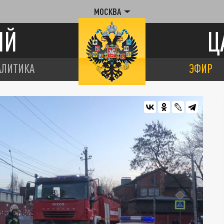
МОСКВА
ИЙ
Ц
АЛИТИКА
ЭФИР