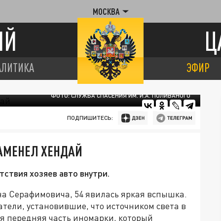
МОСКВА
ИЙ
Ц
АЛИТИКА
ЭФИР
ФОТО: СЛУЖБА СПАСЕНИЯ ИМ. И.А. ПОЛИВАНОГО
ПОДПИШИТЕСЬ:
ЛАМЕНЕЛ ХЕНДАЙ
тствия хозяев авто внутри.
 на Серафимовича, 54 явилась яркая вспышка.
тели, установившие, что источником света в
я передняя часть иномарки, который