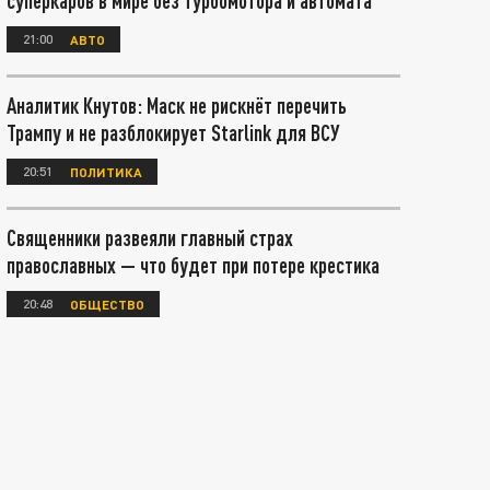
суперкаров в мире без турбомотора и автомата
21:00
АВТО
Аналитик Кнутов: Маск не рискнёт перечить
Трампу и не разблокирует Starlink для ВСУ
20:51
ПОЛИТИКА
Священники развеяли главный страх
православных — что будет при потере крестика
20:48
ОБЩЕСТВО