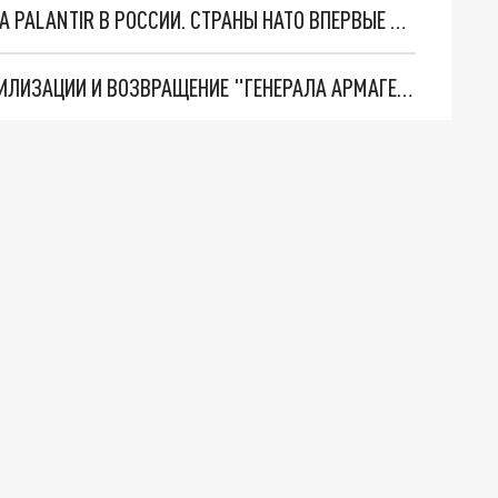
"ОЧЕНЬ ПЛОХИЕ НОВОСТИ": БОЛЬШАЯ ОШИБКА PALANTIR В РОССИИ. СТРАНЫ НАТО ВПЕРВЫЕ ЗА СВО ОСТАНОВИЛИ ПОСТАВКИ ОРУЖИЯ. ВСУ ТЕРЯЮТ ПРИГРАНИЧЬЕ?
ТРИ ГЛАВНЫХ ИНСАЙДА ОБ СВО. ОТМЕНА МОБИЛИЗАЦИИ И ВОЗВРАЩЕНИЕ "ГЕНЕРАЛА АРМАГЕДДОНА"? ОТЛИЧНЫЕ НОВОСТИ, КОТОРЫЕ ЖДАЛИ ВСЕ