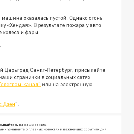
 машина оказалась пустой. Однако огонь
у «Хендая». В результате пожара у авто
 колеса и фары.
.
ей Царьград Санкт-Петербург, присылайте
 наши странички в социальных сетях
Телеграм-канал"
или на электронную
с.Дзен
".
сывайтесь на наши каналы
ыми узнавайте о главных новостях и важнейших событиях дня.