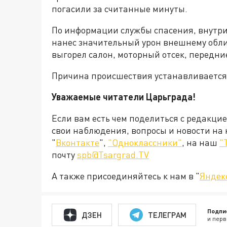
погасили за считанные минуты.
По информации службы спасения, внутри
нанес значительный урон внешнему облик
выгорел салон, моторный отсек, передние
Причина происшествия устанавливается
Уважаемые читатели Царьграда!
Если вам есть чем поделиться с редакци
свои наблюдения, вопросы и новости на
"
Вконтакте
",
"Одноклассники"
, на наш
"
почту
spb@Tsargrad.TV
А также присоединяйтесь к нам в "
Яндек
Подпи
ДЗЕН
ТЕЛЕГРАМ
и перв