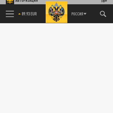
18+
АВТОРИЗАЦИЯ
89.93 EUR
РОССИЯ
115093, г. Москва, переулок Партийный,
д.1, к.57, стр.3, эт.1, пом.I, ком.45
Тел.:
+7 (495) 374-77-73
info@tsargrad.tv