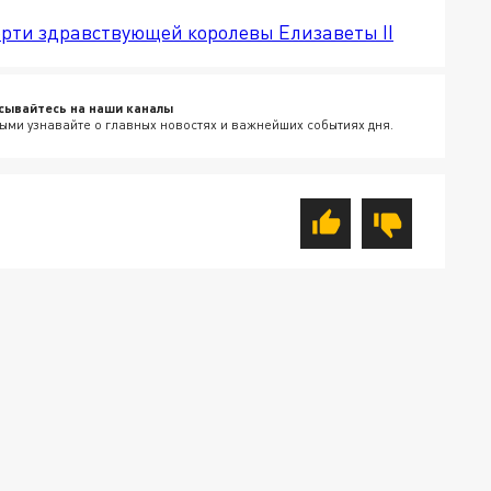
ерти здравствующей королевы Елизаветы II
сывайтесь на наши каналы
ыми узнавайте о главных новостях и важнейших событиях дня.