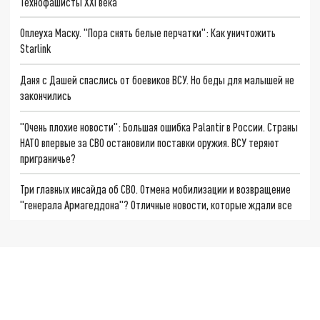
Технофашисты XXI века
Оплеуха Маску. "Пора снять белые перчатки": Как уничтожить
Starlink
Даня с Дашей спаслись от боевиков ВСУ. Но беды для малышей не
закончились
"Очень плохие новости": Большая ошибка Palantir в России. Страны
НАТО впервые за СВО остановили поставки оружия. ВСУ теряют
приграничье?
Три главных инсайда об СВО. Отмена мобилизации и возвращение
"генерала Армагеддона"? Отличные новости, которые ждали все