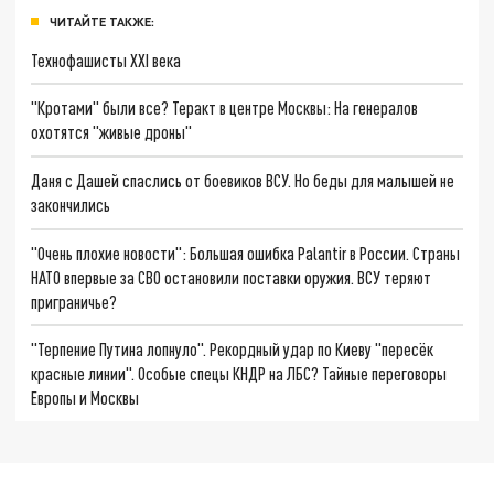
ЧИТАЙТЕ ТАКЖЕ:
Технофашисты XXI века
"Кротами" были все? Теракт в центре Москвы: На генералов
охотятся "живые дроны"
Даня с Дашей спаслись от боевиков ВСУ. Но беды для малышей не
закончились
"Очень плохие новости": Большая ошибка Palantir в России. Страны
НАТО впервые за СВО остановили поставки оружия. ВСУ теряют
приграничье?
"Терпение Путина лопнуло". Рекордный удар по Киеву "пересёк
красные линии". Особые спецы КНДР на ЛБС? Тайные переговоры
Европы и Москвы