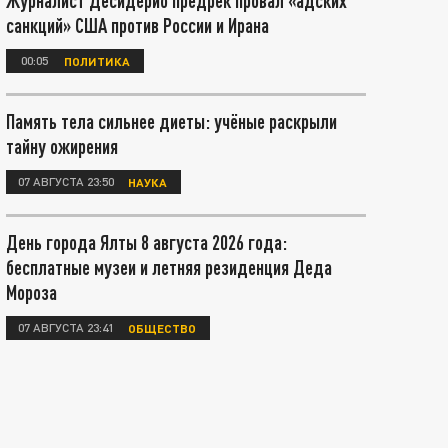
Журналист Десидерио предрёк провал «адских
санкций» США против России и Ирана
00:05
ПОЛИТИКА
Память тела сильнее диеты: учёные раскрыли
тайну ожирения
07 АВГУСТА 23:50
НАУКА
День города Ялты 8 августа 2026 года:
бесплатные музеи и летняя резиденция Деда
Мороза
07 АВГУСТА 23:41
ОБЩЕСТВО