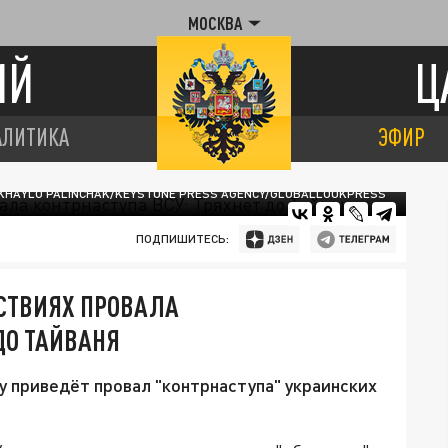
МОСКВА
ИЙ
Ц
АЛИТИКА
ЭФИР
KHAYLO PALINCHAK/KEYSTONE PRESS AGENCY/GLOBALLOOKPRESS
ПОДПИШИТЕСЬ:
СТВИЯХ ПРОВАЛА
ДО ТАЙВАНЯ
 приведёт провал "контрнаступа" украинских