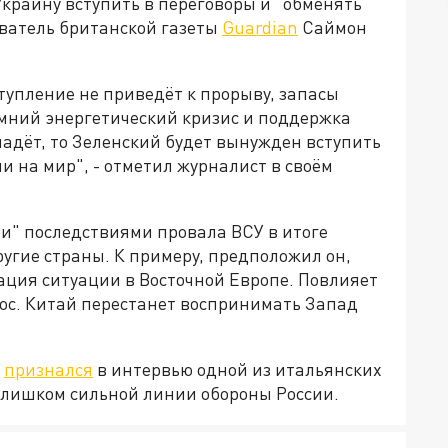
краину вступить в переговоры и "обменять"
еватель британской газеты
Guardian
Саймон
ступление не приведёт к прорыву, запасы
имний энергетический кризис и поддержка
адёт, то Зеленский будет вынужден вступить
и на мир", - отметил журналист в своём
ми" последствиями провала ВСУ в итоге
ругие страны. К примеру, предположил он,
ация ситуации в Восточной Европе. Повлияет
ос. Китай перестанет воспринимать Запад
й
признался
в интервью одной из итальянских
а слишком сильной линии обороны России.