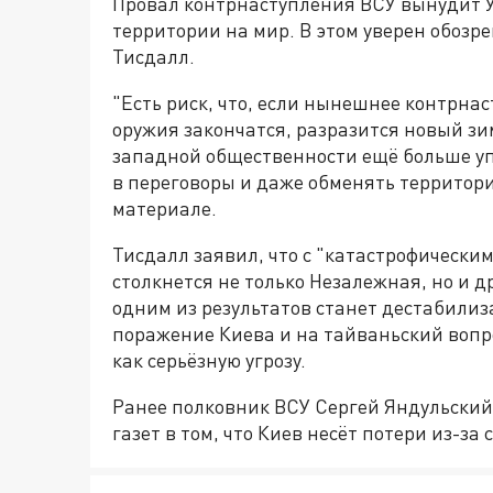
Провал контрнаступления ВСУ вынудит У
территории на мир. В этом уверен обозр
Тисдалл.
"Есть риск, что, если нынешнее контрна
оружия закончатся, разразится новый з
западной общественности ещё больше уп
в переговоры и даже обменять территори
материале.
Тисдалл заявил, что с "катастрофически
столкнется не только Незалежная, но и д
одним из результатов станет дестабилиз
поражение Киева и на тайваньский вопр
как серьёзную угрозу.
Ранее полковник ВСУ Сергей Яндульски
газет в том, что Киев несёт потери из-з