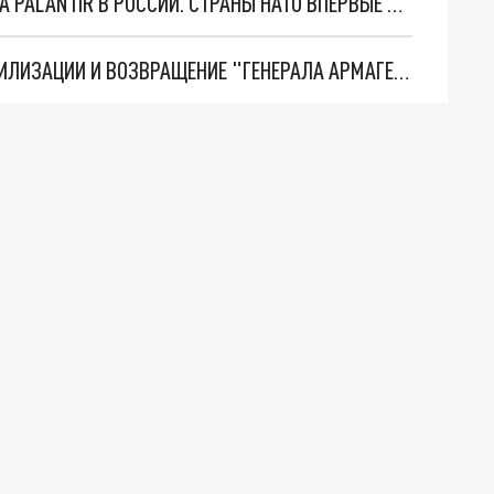
"ОЧЕНЬ ПЛОХИЕ НОВОСТИ": БОЛЬШАЯ ОШИБКА PALANTIR В РОССИИ. СТРАНЫ НАТО ВПЕРВЫЕ ЗА СВО ОСТАНОВИЛИ ПОСТАВКИ ОРУЖИЯ. ВСУ ТЕРЯЮТ ПРИГРАНИЧЬЕ?
ТРИ ГЛАВНЫХ ИНСАЙДА ОБ СВО. ОТМЕНА МОБИЛИЗАЦИИ И ВОЗВРАЩЕНИЕ "ГЕНЕРАЛА АРМАГЕДДОНА"? ОТЛИЧНЫЕ НОВОСТИ, КОТОРЫЕ ЖДАЛИ ВСЕ