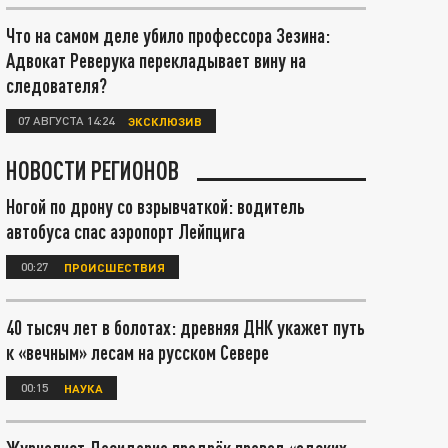
Что на самом деле убило профессора Зезина:
Адвокат Реверука перекладывает вину на
следователя?
07 АВГУСТА 14:24
ЭКСКЛЮЗИВ
НОВОСТИ РЕГИОНОВ
Ногой по дрону со взрывчаткой: водитель
автобуса спас аэропорт Лейпцига
00:27
ПРОИСШЕСТВИЯ
40 тысяч лет в болотах: древняя ДНК укажет путь
к «вечным» лесам на русском Севере
00:15
НАУКА